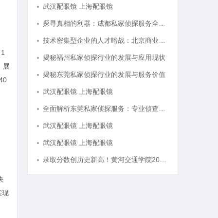
武汉配眼镜 上海配眼镜
探寻真相的利器：成都私家侦探服务全解析
。
技术密集型企业的人才暗战：北京商业秘密律师如何守住“人带技术走”的底线
1
揭秘福州私家侦探行业的发展与应用现状
，展
揭秘东莞私家侦探行业的发展与服务价值
40
武汉配眼镜 上海配眼镜
全面解析东莞私家侦探服务：专业侦查助您解决各种疑难问题
武汉配眼镜 上海配眼镜
武汉配眼镜 上海配眼镜
录取分数创历史新高！黄河交通学院2026报考热度与生源质量双提升！
。
决
实现