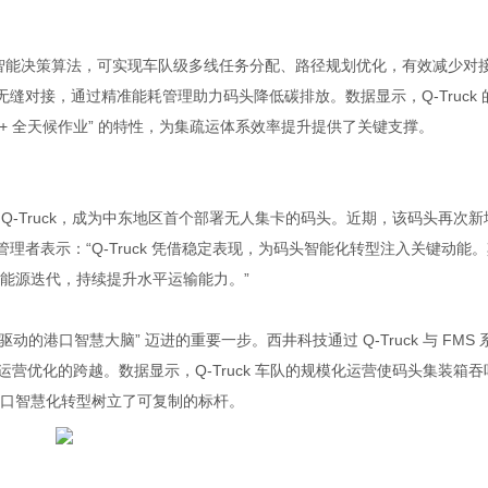
自学习智能决策算法，可实现车队级多线任务分配、路径规划优化，有效减少对
无缝对接，通过精准能耗管理助力码头降低碳排放。数据显示，Q-Truck 
+ 全天候作业” 的特性，为集疏运体系效率提升提供了关键支撑。
入 Q-Truck，成为中东地区首个部署无人集卡的码头。近期，该码头再次新
管理者表示：“Q-Truck 凭借稳定表现，为码头智能化转型注入关键动能
能源迭代，持续提升水平运输能力。”
动的港口智慧大脑” 迈进的重要一步。西井科技通过 Q-Truck 与 FMS 
局运营优化的跨越。数据显示，Q-Truck 车队的规模化运营使码头集装箱吞
口智慧化转型树立了可复制的标杆。