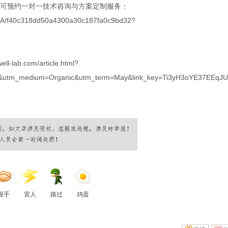
可预约一对一技术咨询与方案定制服务：
CTA/f40c318dd50a4300a30c187fa0c9bd32?
well-lab.com/article.html?
&utm_medium=Organic&utm_term=May&link_key=Ti3yH3oYE37EEqJ
握手
雷人
路过
鸡蛋