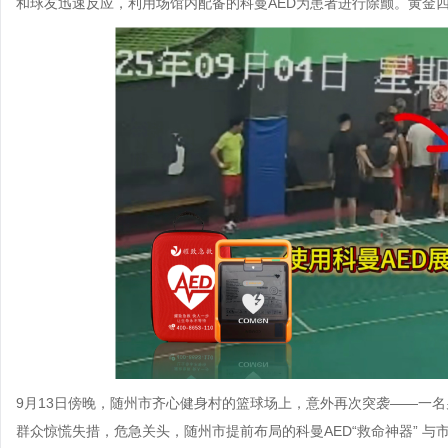
和球友迅速反应，利用场馆内配备的科曼AED为患者进行除颤。黄金
9月13日傍晚，随州市齐心健身村的篮球场上，意外再次突袭——一
群众惊慌失措，危急关头，随州市提前布局的科曼AED“救命神器” 