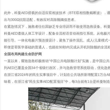
此外，科曼AED搭载的自适应双相波技术（BTE双相指数截断波），
出与300Ω抗阻适配，有效应对高除颤阈值患者。
在紧急情况下，施救者往往因缺乏专业培训而不敢使用急救设备。科曼
科曼AED遵循人体工学设计，配备全流程语音动画指引系统。从电极
能引导。一体化电极片预连接设计，避免了操作混乱。成人/儿童模式
即便是零医学基础的普通人，也能在90秒内完成从开机到除颤的全流程
全国布局构建生命防护网
一直以来，耀致急救积极推动“中国公共电除颤计划”实施，是中国公共
列AED已覆盖全国34个省级行政区，并与急救管理系统联动，优化急
在浙江省2024年的民生实事项目中，计划在公共场所新增配置1万台
味着，在浙江省“民生实事AED配置项目”中，每3台就有1台是科曼制