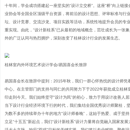
十年间，学会成功搭建起一座坚实的“设计立交桥”。这座“桥”向上链
业协会等全国全区顶级平台资源，将前沿的设计思想、评审标准与行
坛、设计竞赛、交流沙龙、项目实践等活动，系统性地提升会员的专
重实现。由此，“设计新桂系”已从最初的地域概念，茁壮成长为一张
外的广泛认同与热烈拥护，深刻改变了桂林设计行业的发展生态。
桂林室内外环境艺术设计学会/易国喜会长致辞
易国喜会长在致辞中提到：2015年秋，我们一群心怀热忱的设计师凭
中心。在主管部门的支持与同仁的共同努力下于2022年获批成立桂
印走到今天。我们始终坚守“设计为民”的初心，致力于用设计改善人
当下设计行业经济环境下行的时代，我们集结全国优秀设计师聚桂，
为数不多的持续举办十年的地方“设计师春晚”，这始于热爱、成于坚持
立足“十五五”新起点，我们“设计新桂系”设计力量将自觉融入国家发
活乡土文脉、响应“双碳”目标的关键实践。我们将以专业赋能，聚焦