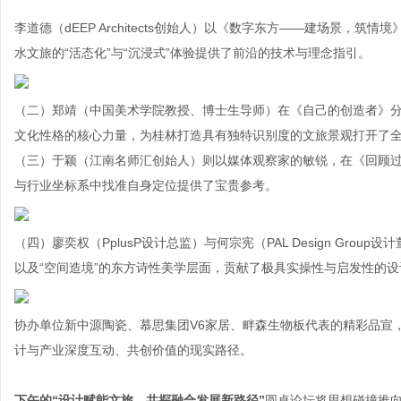
李道德（dEEP Architects创始人）以《数字东方——建场景，
水文旅的“活态化”与“沉浸式”体验提供了前沿的技术与理念指引。
（二）郑靖（中国美术学院教授、博士生导师）在《自己的创造者》
文化性格的核心力量，为桂林打造具有独特识别度的文旅景观打开了
（三）于颖（江南名师汇创始人）则以媒体观察家的敏锐，在《回顾
与行业坐标系中找准自身定位提供了宝贵参考。
（四）廖奕权（PplusP设计总监）与何宗宪（PAL Design Gro
以及“空间造境”的东方诗性美学层面，贡献了极具实操性与启发性的设
协办单位新中源陶瓷、慕思集团V6家居、畔森生物板代表的精彩品宣
计与产业深度互动、共创价值的现实路径。
下午的“设计赋能文旅，共探融合发展新路径”
圆桌论坛将思想碰撞推