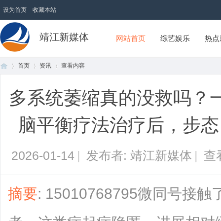
设为首页
收藏本站
靖江新媒体
网站首页
综艺娱乐
热点
首页
资讯
查看内容
多系统萎缩真的没救吗？
首
›
›
›
脑平衡疗法治疗后，步态
2026-01-14
|
发布者: 靖江新媒体
|
查
摘要
: 15010768795微同
页