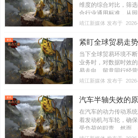
维度的综合对比，筛选
合行业通用标准，从园
等多个维度进行综合评
靖江新媒体
发布于 2026-
地家庭的选园决策提供
实力，整体表现不俗，
紧盯全球贸易走
资讯
尔.........
现如何？
当下全球贸易环境不断
业务时，对数据时效的
易走向、留意同行经营
效的数据都扮演着重要
靖江新媒体
发布于 2026-
决策的推进节奏。接下
(TOPEASE)的数据更
汽车半轴失效的
资讯
在汽车的动力传动系统
着发动机与车轮，确保
受负荷的职责。然而，
不转的现象，这不仅影