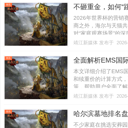
不砸重金，如何“
资讯
主场”理念领跑赛
2026年世界杯的营
商之外，海尔与天猫共
对“家庭观赛场景”的
尔”与“世界杯”在消
靖江新媒体
发布于 2026-
一个正在寻求赛事营销
情绪世界杯的受众结构正在发
全面解析EMS国
资讯
本文详细介绍了EMS
和续重价的计算方式，
策，帮助用户全面了解并高
靖江新媒体
发布于 2026-
哈尔滨墓地排名盘
资讯
不少家庭在挑选安葬园