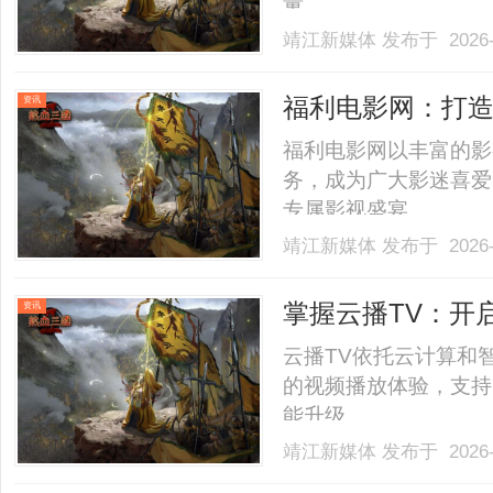
量。......
靖江新媒体
发布于 2026-
福利电影网：打
资讯
福利电影网以丰富的影
务，成为广大影迷喜爱
专属影视盛宴。......
靖江新媒体
发布于 2026-
掌握云播TV：开
资讯
云播TV依托云计算和
的视频播放体验，支持
能升级。......
靖江新媒体
发布于 2026-