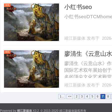
小红书seo
资讯
小红书seoDTCMhomenewsc
靖江新媒体
发布于 2026-
廖清生《云意山水
资讯
廖清生《云意山水》作
国际艺术双年展始创于1
名的顶尖文化艺术殿堂
代艺术盛会,它素有“艺
靖江新媒体
发布于 2026-
开展国际文化交流的核
展并称世界三大艺术展会。在
1...
<<
2
3
4
5
6
7
8
Powered by
靖江新媒体
X3.2
© 2015-2020 靖江新媒体版权所有