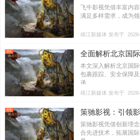
飞牛影视凭借丰富内容
满足多样需求，成为领先的
靖江新媒体
发布于 2026-
全面解析北京国
资讯
本文深入解析北京国际
包裹跟踪、安全保障及
递。......
靖江新媒体
发布于 2026-
策驰影视：引领
资讯
策驰影视凭借创新理念
合先进技术，拓展国际