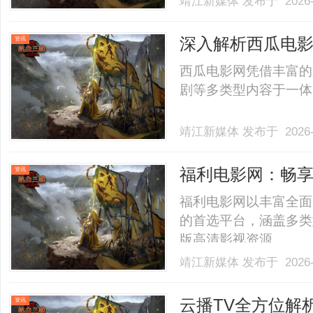
靖江新媒体
发布于 2026-
的机械问题。本文将对
供相应的解决方案，帮
深入解析西瓜电
资讯
基.........
西瓜电影网凭借丰富的
剧等多类型内容于一体的
靖江新媒体
发布于 2026-
福利电影网：畅
资讯
台
福利电影网以丰富全面
的首选平台，涵盖多类
版高清影视资源。......
靖江新媒体
发布于 2026-
云播TV全方位解
资讯