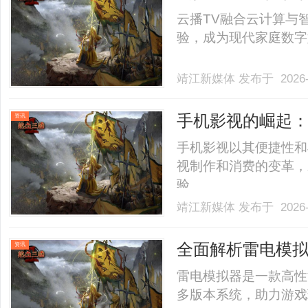
云播TV融合云计算与
验，成为现代家庭数字娱
靖江新媒体
发布于 2026-
手机影视的崛起
资讯
手机影视以其便捷性和
视制作和消费的变革，
验。......
靖江新媒体
发布于 2026-
全面解析雷电模
资讯
雷电模拟器是一款高性
多版本系统，助力游戏玩