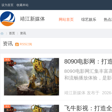
设为首页
收藏本站
靖江新媒体
网站首页
综艺娱乐
热点
首页
资讯
资讯
RSS订阅
首
›
›
8090电影网：
资讯
8090电影网汇集丰
和流畅播放体验，是影迷追
靖江新媒体
发布于 2026-
页
飞牛影视：打造
资讯