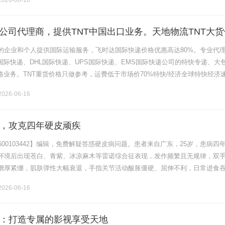
026-06-16
递公司代理商，提供TNT中国出口业务。天地物流TNT大货
快递价格,TNT国际快递价格
的企业和个人提供国际运输服务，飞时达国际快递价格优惠高达80%。专业代
x国际快递、DHL国际快递、UPS国际快递、EMS国际快递公司的特快专递、大
路业务。TNT重货价格只做参考，运费低于市场价70%特快/经济全球特快经济
球特快经济速递全球特快经济速递全球特快经济速递重量/区域2.........
026-06-16
，攻克四年硬皮顽疾
600103442】编辑，免费解疑答惑硬皮病问题。患者来自广东，25岁，患病四
环境后出现苍白、青紫、冰凉麻木等雷诺综合征表现，发作频繁且无规律，双
增厚紧绷，肌肤弹性大幅衰退，手指关节活动酸胀僵硬、屈伸不利，日常进食
物附着感，饮水时常突发呛咳，伴随反复烧心反酸、脾胃气机失调，腹部气
026-06-16
：打造专属的影视享受天地