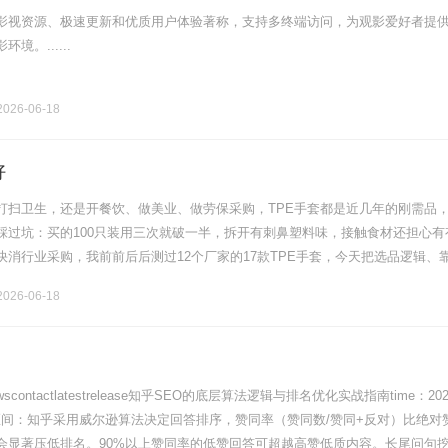
影视资源、极速更新和优质用户体验著称，支持多终端访问，为观影爱好者提
境。......
026-06-18
好
打扫卫生，还是开餐饮、做美业、做劳保采购，TPE手套都是近几年的刚需品
踩过坑：买的100只装用三次就破一半，拆开有刺鼻塑料味，接触食材还担心有
快消行业采购，我前前后后测过12个厂家的17款TPE手套，今天把选品逻辑、
部分享给你，看完再也不用乱花冤枉钱。第一点：优先查合规资质，这是安
026-06-18
ewscontactlatestrelease知乎SEO的底层算法逻辑与排名优化实战指南time：202
信区间：知乎采用威尔逊算法决定回答排序，赞同率（赞同数/赞同+反对）比绝对
会显著压低排名。90%以上赞同率的低赞回答可超越高赞低质内容。长尾问句挖.