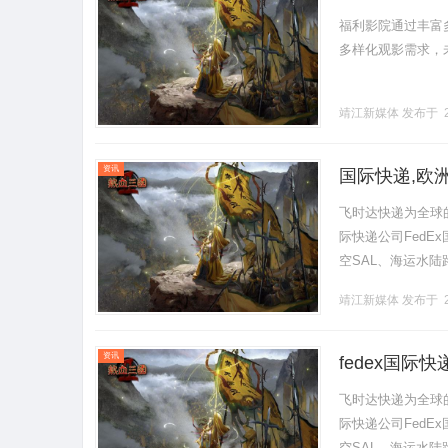
福利影院通过丰富
多样化观影需求，未来
靖江新媒体
发布于 2
资讯
国际快递,欧洲
格
飞时达快递为全球
际快递公司FedE
空SAL、海运水陆
个国家与地区提供快
靖江新媒体
发布于 2
资讯
fedex国际
口促销价格,F
飞时达快递为全球
际快递公司FedE
空SAL、海运水陆路