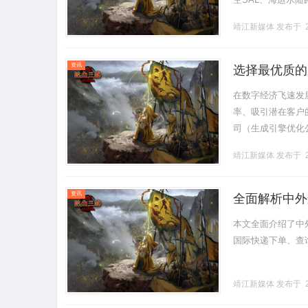
区FIRST0.5KILOEAC
靖江新媒体
发布于 2
资讯
选择最优质的
在数字经济飞速发
率、吸引潜在客户
司（生成引擎优化
然而，面对此类公
靖江新媒体
发布于 2
深入.........
资讯
全面解析中外
本文全面介绍了中
国际快递下单、查询
靖江新媒体
发布于 2