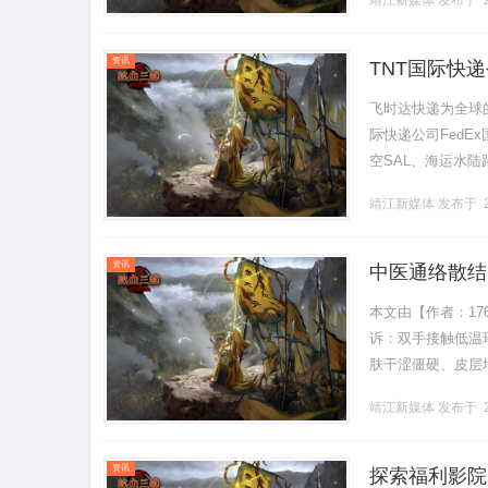
靖江新媒体
发布于 2
GE.........
资讯
TNT国际快
销价格,TNT
飞时达快递为全球
际快递公司FedE
空SAL、海运水陆
全球特快经济速递全
靖江新媒体
发布于 2
资讯
中医通络散结
本文由【作者：17
诉：双手接触低温
肤干涩僵硬、皮层
卡顿、咽喉总有异
靖江新媒体
发布于 2
滞.........
资讯
探索福利影院