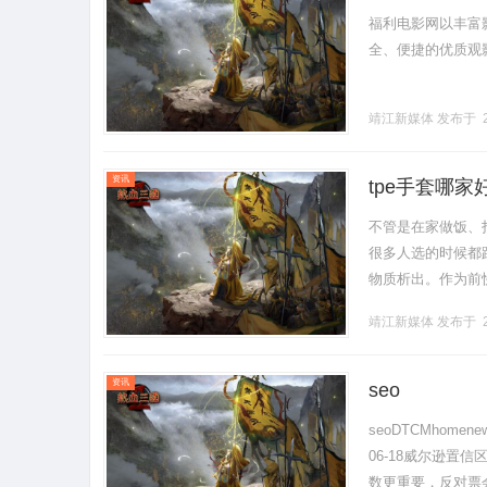
福利电影网以丰富
全、便捷的优质观影环
靖江新媒体
发布于 2
资讯
tpe手套哪家
不管是在家做饭、
很多人选的时候都
物质析出。作为前
厂家、实操建议全
靖江新媒体
发布于 2
全.........
资讯
seo
seoDTCMhomen
06-18威尔逊置
数更重要，反对票