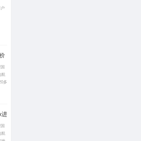
用户
销价
理国
包航
20多
x进
理国
包航
和地