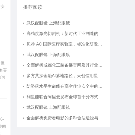
供安
推荐阅读
武汉配眼镜 上海配眼镜
高精度激光切割机：新时代工业制造的革命者
贝净 AC 国际医疗实验室，标准化研发体系全解析
武汉配眼镜 上海配眼镜
，但
全面解析成都化工装备展官网及其行业影响力
有害
多方共探金融AI落地路径，天创信用星图AI助力产业金融智能升级
靠谱
防坠落水平生命线在高空作业安全中的关键作用与应用解析
利星能联合阿里云发布全球首个分布式算电协同解决方案
武汉配眼镜 上海配眼镜
全面解析免费看电影的多种合法途径与精彩体验
6-
赞同
..