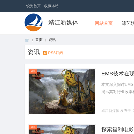
设为首页
收藏本站
靖江新媒体
网站首页
综艺
首页
资讯
资讯
RSS订阅
首
›
›
资讯
EMS技术在
本文深入探讨EM
揭示其对行业效率和生
靖江新媒体
发布于 2
页
资讯
探索福利电影