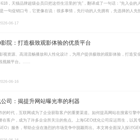
年618，天猫品牌超级会员日把这些生活里的“先”，翻译成了一句话：“先入会的
不是一句促销口号，它更像在说：很多事情，先行动的人先拥有，先选择的人先
，被重新理解了以前提起“入会”，用户的第一反应是“领张优惠券”。领完.........
026-06-17
80影院：打造极致观影体验的优质平台
富的影视资源、高清流畅播放和人性化设计，为用户提供极致的观影体验，打造安
频平台。......
026-06-16
化公司：揭提升网站曝光率的利器
炸的时代，互联网成为了企业获取客户的重要渠道。如何提高网站在搜索引擎
潜在客户，成为了许多企业所关注的焦点。上海GEO优化公司应运而生，以其
SEO）服务，帮助企业在激烈的市场竞争中脱颖而出。本文将全面深入探讨GE
海GEO优化公司的服务内容及其在提升网站可见性方面的重要性。一、什么是