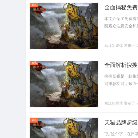
资讯
全面揭秘免费
本文介绍了免费看
醒观众注意安全和版
靖江新媒体
发布于 2
资讯
全面解析搜搜
搜搜影视是一款集
能推荐功能，致力于
靖江新媒体
发布于 2
资讯
天猫品牌超级
“先”这个字，在