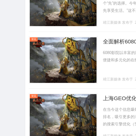
个“先”的选择。今
先享受生活。”这
达。“入会”这个动作
靖江新媒体
发布于 2
资讯
全面解析60
6080影院以丰
便捷和多元化的在线视
靖江新媒体
发布于 2
资讯
上海GEO优
在当今这个信息爆
排名，吸引更多的
的搜索引擎优化（
化的关键要素，上