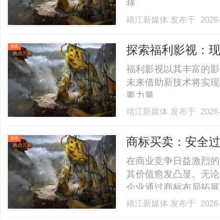
择。......
靖江新媒体
发布于 2026-
探索福利影视：
资讯
福利影视以其丰富的影
未来借助新技术将实现
要力量。......
靖江新媒体
发布于 2026-
商标买卖：安全
资讯
在商业竞争日益激烈的
其价值愈发凸显。无论
企业通过商标布局拓展
段。然而，商标交易涉
靖江新媒体
发布于 2026-
全过户，即买即用”成