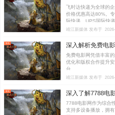
询-寄件查价格_
飞时达快递为全球的企
价格优惠高达80%。专
际快递、UPS国际快
SAL、海运水陆路业
靖江新媒体
发布于 2026-
非仅仅以“三只松鼠”
际供应链效率倒逼的产业升
深入解析免费电
资讯
免费电影网凭借丰富的
优化和版权合作提升安
台。......
靖江新媒体
发布于 2026-
深入了解7788
资讯
7788电影网作为综
支持多设备播放，拥有