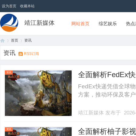
设为首页
收藏本站
靖江新媒体
网站首页
综艺娱乐
热点
首页
资讯
资讯
RSS订阅
首
›
›
全面解析FedE
资讯
FedEx快递凭借全
方案，推动环保及客户体
靖江新媒体
发布于 2026-
页
全面解析柚子影
资讯