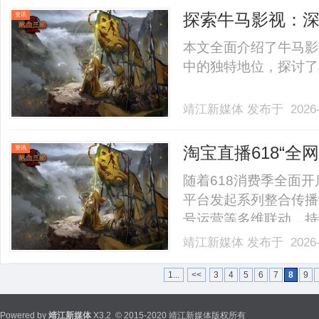
程与安全保障1、交易前的
探索牛马影视：
资讯
本文全面介绍了牛马影
中的独特地位，探讨了其未
靖江新媒体
发布于 2026-
淘宝直播618“
资讯
放大活动声量
随着618消费季全面
平台发起系列整合传播
号运营等多维联动，持
情绪化、热点化的内容
靖江新媒体
发布于 2026-
与用户关注度双增长。
播618集结全网大牌”“50亿
1...
<<
3
4
5
6
7
8
9
Powered by
靖江新媒体
X3.2
© 2015-2020 靖江新媒体版权所有