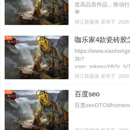
造高品质作品，推动行
量。......
靖江新媒体
发布于 2026-
咖乐家4款瓷砖胶
资讯
https://www.xiaohon
3b?
xsec_token=YBSr_i
kuQ%3D&xsec_so
靖江新媒体
发布于 2026-
伴问瓷砖胶怎么选尤其是咖乐
百度seo
资讯
百度seoDTCMhomenewsco