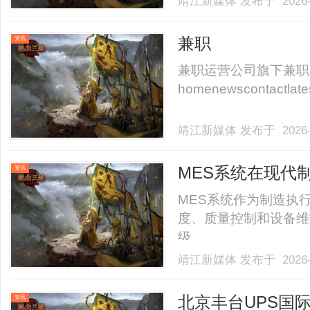
靖江新媒体
发布于 2026-
兼职
资讯
兼职运营公司旗下兼职
homenewscontactlatest
靖江新媒体
发布于 2026-
MES系统在现代
资讯
析
MES系统作为制造执
度、质量控制和设备维
级。......
靖江新媒体
发布于 2026-
北京丰台UPS国
资讯