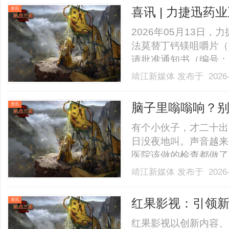
刑事案件的基本概念刑
喜讯 | 力捷迅
资讯
纠.........
质量和疗效一致
2026年05月13日
法莫替丁钙镁咀嚼片（批
请批准通知书（编号：2
过仿制药一致性评价的
靖江新媒体
发布于 2026-
12岁以上儿童由于胃
部不适等症状，属非处方药。
脑子里嗡嗡响？别
资讯
在了髓海！
有个小伙子，才二十出
日没夜地叫。声音越来
医院该做的检查都做了
药。吃了睡得稍微好点
靖江新媒体
发布于 2026-
彻底干不下去了。家里
说看这类怪病有点门道
红果影视：引领
资讯
沉，.........
红果影视以创新内容、