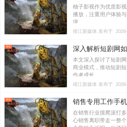
柚子影视作为优质影视
播放，注重用户体验与
境。......
靖江新媒体
发布于 2026-
深入解析短剧网
资讯
本文深入探讨了短剧网
商业模式，推动短剧短
作者成长。......
靖江新媒体
发布于 2026-
销售专用工作手机
资讯
在销售行业摸爬滚打多
心销售离职带走一整个