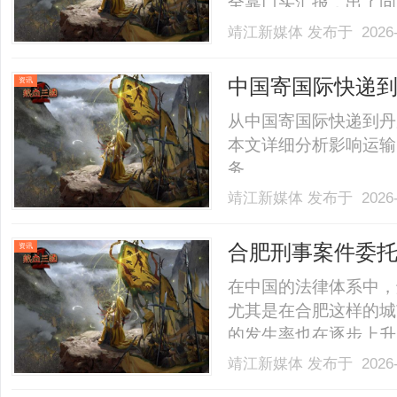
全靠口头汇报，出了问
管理工作手机就能轻松
靖江新媒体
发布于 2026-
销售、守住资产的工作
资产真正属于企业对销
中国寄国际快递
资讯
候.........
务选择
从中国寄国际快递到丹
本文详细分析影响运输时
务。......
靖江新媒体
发布于 2026-
合肥刑事案件委
资讯
在中国的法律体系中，
尤其是在合肥这样的城
的发生率也在逐步上升
如何进行律师的选择？
靖江新媒体
发布于 2026-
肥刑事案件委托的相关